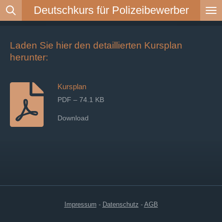
Deutschkurs für Polizeibewerber
Zum
Hauptinhalt
springen
Laden Sie hier den detaillierten Kursplan
herunter:
Kursplan
PDF – 74.1 KB
Download
Impressum
-
Datenschutz
-
AGB